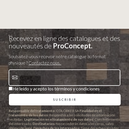
Recevez en ligne des catalogues et des
nouveautés de
ProConcept.
Souhaitez-vous recevoir notre catalogue au format
physique ?
Contactez-nous.
He leído y acepto los términos y condiciones
Responsable del tratamiento:
COLORKER SA
Finalidad en el
tratamiento de los datos:
Responder a las solicitudes de información
recibidas.
Legitimación en el tratamiento de sus datos:
Consentimiento
del interesado.
Destinatarios:
No se cederán datos a terceros, salvo
obligación legal.
Derechos de los interesados:
Tiene derecho a acceder,