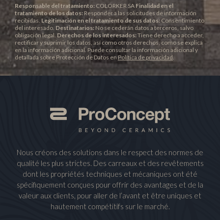
Responsable del tratamiento:
COLORKER SA
Finalidad en el
tratamiento de los datos:
Responder a las solicitudes de información
recibidas.
Legitimación en el tratamiento de sus datos:
Consentimiento
del interesado.
Destinatarios:
No se cederán datos a terceros, salvo
obligación legal.
Derechos de los interesados:
Tiene derecho a acceder,
rectificar y suprimir los datos, así como otros derechos, como se explica
en la información adicional. Puede consultar la información adicional y
detallada sobre Protección de Datos en
Política de privacidad
.
Nous créons des solutions dans le respect des normes de
qualité les plus strictes. Des carreaux et des revêtements
dont les propriétés techniques et mécaniques ont été
spécifiquement conçues pour offrir des avantages et de la
valeur aux clients, pour aller de l’avant et être uniques et
hautement compétitifs sur le marché.