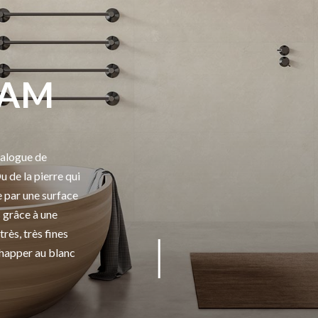
EAM
talogue de
 de la pierre qui
 par une surface
 grâce à une
rès, très fines
chapper au blanc