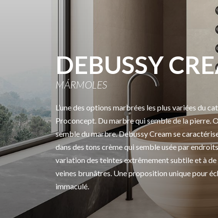
DEBUSSY CR
MÁRMOLES
L’une des options marbrées les plus variées du ca
Proconcept. Du marbre qui semble de la pierre. Ou
semble du marbre. Debussy Cream se caractérise
dans des tons crème qui semble usée par endroits
variation des teintes extrêmement subtile et à de t
veines brunâtres. Une proposition unique pour é
immaculé.