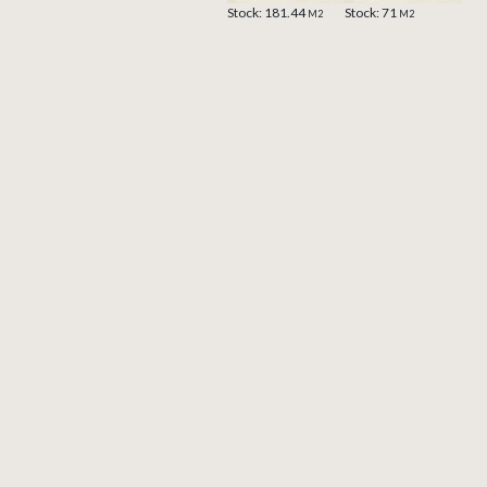
Stock: 181.44
Stock: 71
M2
M2