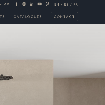
Facebook
Instagram
LinkedIn
Youtube
Pinterest
SCAR
EN
ES
FR
TS
CATALOGUES
CONTACT