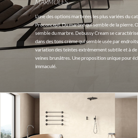
MÁRMOLES
L’une des options marbrées les plus variées du ca
Proconcept. Du marbre qui semble de la pierre. Ou
semble du marbre. Debussy Cream se caractérise
dans des tons crème qui semble usée par endroits
variation des teintes extrêmement subtile et à de t
veines brunâtres. Une proposition unique pour é
immaculé.