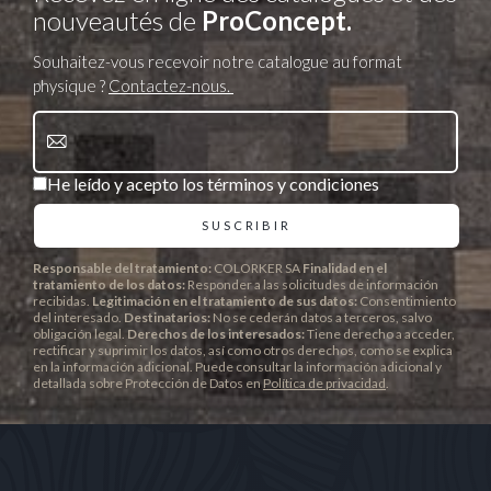
nouveautés de
ProConcept.
Souhaitez-vous recevoir notre catalogue au format
physique ?
Contactez-nous.
He leído y acepto los términos y condiciones
Responsable del tratamiento:
COLORKER SA
Finalidad en el
tratamiento de los datos:
Responder a las solicitudes de información
recibidas.
Legitimación en el tratamiento de sus datos:
Consentimiento
del interesado.
Destinatarios:
No se cederán datos a terceros, salvo
obligación legal.
Derechos de los interesados:
Tiene derecho a acceder,
rectificar y suprimir los datos, así como otros derechos, como se explica
en la información adicional. Puede consultar la información adicional y
detallada sobre Protección de Datos en
Política de privacidad
.