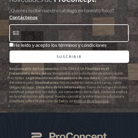
¿Quieres recibir nuestro catálogo en formato físico?
Contáctenos
He leído y acepto los términos y condiciones
Responsable del tratamiento:
COLORKER SA
Finalidad en el
tratamiento de los datos:
Responder a las solicitudes de información
recibidas.
Legitimación en el tratamiento de sus datos:
Consentimiento
del interesado.
Destinatarios:
No se cederán datos a terceros, salvo
obligación legal.
Derechos de los interesados:
Tiene derecho a acceder,
rectificar y suprimir los datos, así como otros derechos, como se explica
en la información adicional. Puede consultar la información adicional y
detallada sobre Protección de Datos en
Política de privacidad
.