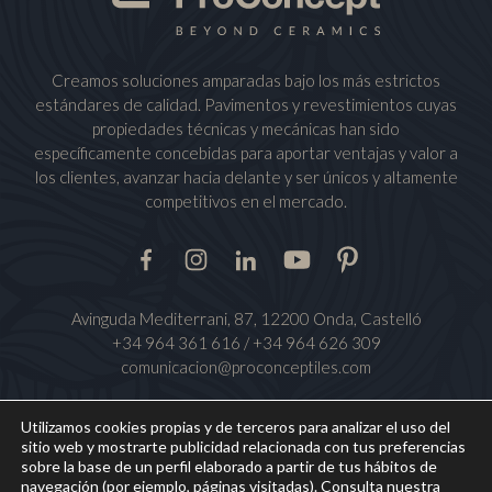
Creamos soluciones amparadas bajo los más estrictos
estándares de calidad. Pavimentos y revestimientos cuyas
propiedades técnicas y mecánicas han sido
específicamente concebidas para aportar ventajas y valor a
los clientes, avanzar hacia delante y ser únicos y altamente
competitivos en el mercado.
Facebook
Instagram
LinkedIn
Youtube
Pinterest
Avinguda Mediterrani, 87, 12200 Onda, Castelló
+34 964 361 616
/
+34 964 626 309
comunicacion@proconceptiles.com
Utilizamos cookies propias y de terceros para analizar el uso del
sitio web y mostrarte publicidad relacionada con tus preferencias
Aviso Legal
Política de privacidad de datos
sobre la base de un perfil elaborado a partir de tus hábitos de
Política de cookies
Canal Ético
navegación (por ejemplo, páginas visitadas). Consulta nuestra