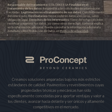
Responsable del tratamiento:
COLORKER SA
Finalidad en el
tratamiento de los datos:
Responder a las solicitudes de información
recibidas.
Legitimación en el tratamiento de sus datos:
Consentimiento
del interesado.
Destinatarios:
No se cederán datos a terceros, salvo
obligación legal.
Derechos de los interesados:
Tiene derecho a acceder,
rectificar y suprimir los datos, así como otros derechos, como se explica
en la información adicional. Puede consultar la información adicional y
detallada sobre Protección de Datos en
Política de privacidad
.
Creamos soluciones amparadas bajo los más estrictos
estándares de calidad. Pavimentos y revestimientos cuyas
propiedades técnicas y mecánicas han sido
específicamente concebidas para aportar ventajas y valor a
los clientes, avanzar hacia delante y ser únicos y altamente
competitivos en el mercado.