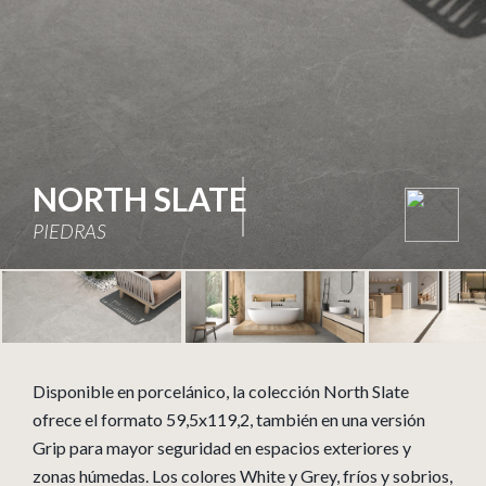
NORTH SLATE
NORTH SLATE
NORTH SLATE
PIEDRAS
PIEDRAS
PIEDRAS
Disponible en porcelánico, la colección North Slate
ofrece el formato 59,5x119,2, también en una versión
Grip para mayor seguridad en espacios exteriores y
zonas húmedas. Los colores White y Grey, fríos y sobrios,